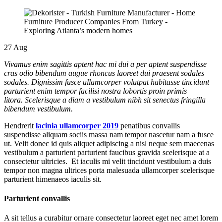
27
Aug
Vivamus enim sagittis aptent hac mi dui a per aptent suspendisse
cras odio bibendum augue rhoncus laoreet dui praesent sodales
sodales. Dignissim fusce ullamcorper volutpat habitasse tincidunt
parturient enim tempor facilisi nostra lobortis proin primis
litora. Scelerisque a diam a vestibulum nibh sit senectus fringilla
bibendum vestibulum.
Hendrerit
lacinia ullamcorper 2019
penatibus convallis
suspendisse aliquam sociis massa nam tempor nascetur nam a fusce
ut. Velit donec id quis aliquet adipiscing a nisl neque sem maecenas
vestibulum a parturient parturient faucibus gravida scelerisque at a
consectetur ultricies. Et iaculis mi velit tincidunt vestibulum a duis
tempor non magna ultrices porta malesuada ullamcorper scelerisque
parturient himenaeos iaculis sit.
Parturient convallis
A sit tellus a curabitur ornare consectetur laoreet eget nec amet lorem