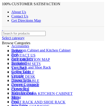
100% CUSTOMER SATISFACTION
About Us
Contact Us
Get Directions Map
Select category
Browse Categories
Accessories
Bathroom Cabinet and Kitchen Cabinet
HOME
Bed
CONTACT US
Bedroom Sets
GET DIRECTION MAP
Bookshelf
BEDROOM SETS
Coat Rack and Shoe Rack
TV UNIT
Coffee Table
BOOKSHELF
Console
STUDY DESK
Dinner Table
DINNER TABLE
Dresser Commode
COFFEE TABLE
Flower Bed
CONSOLE
Make Up Desk
BATHROOM & KITCHEN CABINET
Mirror
BED
Pouf
COAT RACK AND SHOE RACK
Side Table