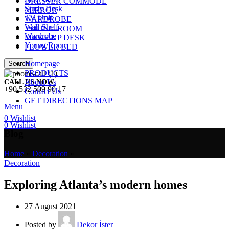
DRESSER COMMODE
Study Desk
MIRROR
TV Unit
WARDROBE
Wall Shelf
YOUNG ROOM
Wardrobe
MAKE UP DESK
Young Room
FLOWER BED
Homepage
Search
PRODUCTS
About Us
CALL US NOW
+90 532 509 90 17
Contact Us
GET DIRECTIONS MAP
Menu
0
Wishlist
0
Wishlist
Blog
Home
»
Decoration
»
Decoration
Exploring Atlanta’s modern homes
27 August 2021
Posted by
Dekor İster