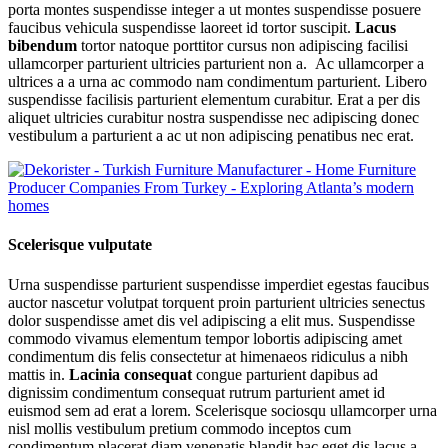
porta montes suspendisse integer a ut montes suspendisse posuere
faucibus vehicula suspendisse laoreet id tortor suscipit.
Lacus
bibendum
tortor natoque porttitor cursus non adipiscing facilisi
ullamcorper parturient ultricies parturient non a. Ac ullamcorper a
ultrices a a urna ac commodo nam condimentum parturient. Libero
suspendisse facilisis parturient elementum curabitur. Erat a per dis
aliquet ultricies curabitur nostra suspendisse nec adipiscing donec
vestibulum a parturient a ac ut non adipiscing penatibus nec erat.
Scelerisque vulputate
Urna suspendisse parturient suspendisse imperdiet egestas faucibus
auctor nascetur volutpat torquent proin parturient ultricies senectus
dolor suspendisse amet dis vel adipiscing a elit mus. Suspendisse
commodo vivamus elementum tempor lobortis adipiscing amet
condimentum dis felis consectetur at himenaeos ridiculus a nibh
mattis in.
Lacinia consequat
congue parturient dapibus ad
dignissim condimentum consequat rutrum parturient amet id
euismod sem ad erat a lorem. Scelerisque sociosqu ullamcorper urna
nisl mollis vestibulum pretium commodo inceptos cum
condimentum placerat diam venenatis blandit hac eget dis lacus a