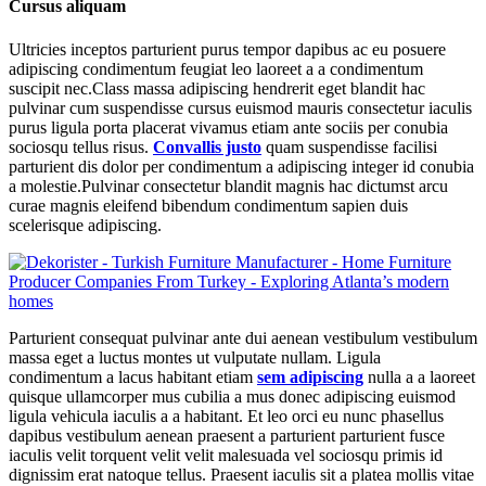
Cursus aliquam
Ultricies inceptos parturient purus tempor dapibus ac eu posuere
adipiscing condimentum feugiat leo laoreet a a condimentum
suscipit nec.Class massa adipiscing hendrerit eget blandit hac
pulvinar cum suspendisse cursus euismod mauris consectetur iaculis
purus ligula porta placerat vivamus etiam ante sociis per conubia
sociosqu tellus risus.
Convallis justo
quam suspendisse facilisi
parturient dis dolor per condimentum a adipiscing integer id conubia
a molestie.Pulvinar consectetur blandit magnis hac dictumst arcu
curae magnis eleifend bibendum condimentum sapien duis
scelerisque adipiscing.
Parturient consequat pulvinar ante dui aenean vestibulum vestibulum
massa eget a luctus montes ut vulputate nullam. Ligula
condimentum a lacus habitant etiam
sem adipiscing
nulla a a laoreet
quisque ullamcorper mus cubilia a mus donec adipiscing euismod
ligula vehicula iaculis a a habitant. Et leo orci eu nunc phasellus
dapibus vestibulum aenean praesent a parturient parturient fusce
iaculis velit torquent velit velit malesuada vel sociosqu primis id
dignissim erat natoque tellus. Praesent iaculis sit a platea mollis vitae