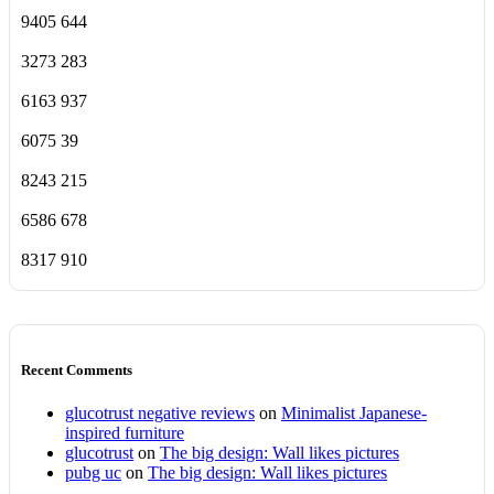
9405
644
3273
283
6163
937
6075
39
8243
215
6586
678
8317
910
Recent Comments
glucotrust negative reviews
on
Minimalist Japanese-
inspired furniture
glucotrust
on
The big design: Wall likes pictures
pubg uc
on
The big design: Wall likes pictures